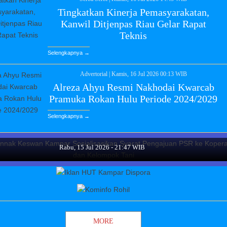
Tingkatkan Kinerja Pemasyarakatan,
Kanwil Ditjenpas Riau Gelar Rapat
Teknis
Selengkapnya →
Advertorial
|
Kamis, 16 Jul 2026 00:13 WIB
Alreza Ahyu Resmi Nakhodai Kwarcab
Pramuka Rokan Hulu Periode 2024/2029
Advertorial
Selengkapnya →
unnak Keswan Kampar Sosialisasikan Syarat Pengajua
PSR ke Koperasi dan Kelompok Tani
Rabu, 15 Jul 2026 - 21:47 WIB
MORE