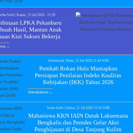
erba Serbi
|
Kamis, 23 Jul 2026 - 11:29
mbinaan LPKA Pekanbaru
buah Hasil, Mantan Anak
naan Kini Sukses Bekerja
pnya →
Advertorial
|
Rabu, 22 Jul 2026 21:45 WIB
Pemkab Rokan Hulu Mantapkan
Persiapan Penilaian Indeks Kualitas
Kebijakan (IKK) Tahun 2026
Selengkapnya →
Serba Serbi
|
Selasa, 21 Jul 2026 13:16 WIB
Mahasiswa KKN IAIN Datuk Laksemana
Bengkalis dan Pemdes Gelar Aksi
Penghijauan di Desa Tanjung Kulim