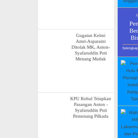
S
Pe
Ber
Gugatan Kelmi
Bi
Amri-Asparaini
Ditolak MK, Anton-
Selengka
Syafaruddin Poti
Menang Mutlak
KPU Rohul Tetapkan
Pasangan Anton -
Syafaruddin Poti
Pemenang Pilkada