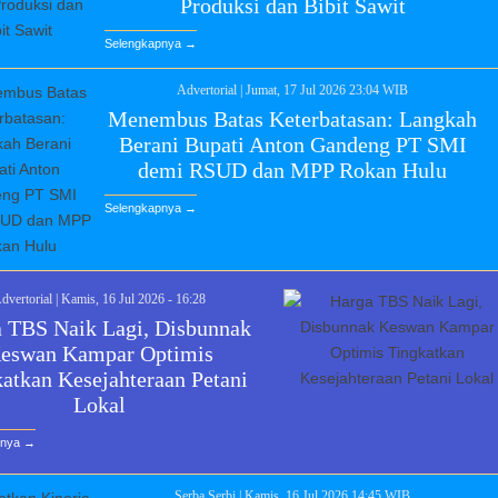
Produksi dan Bibit Sawit
Selengkapnya →
Advertorial
|
Jumat, 17 Jul 2026 23:04 WIB
Menembus Batas Keterbatasan: Langkah
Berani Bupati Anton Gandeng PT SMI
demi RSUD dan MPP Rokan Hulu
Selengkapnya →
dvertorial
|
Kamis, 16 Jul 2026 - 16:28
 TBS Naik Lagi, Disbunnak
eswan Kampar Optimis
atkan Kesejahteraan Petani
Lokal
pnya →
Serba Serbi
|
Kamis, 16 Jul 2026 14:45 WIB