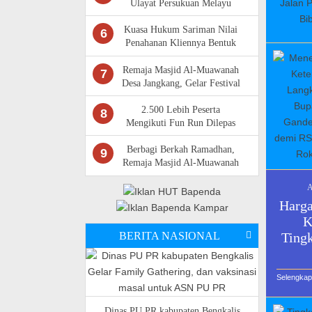
Ulayat Persukuan Melayu
Rantau Kasai Sempat
Diwarnai Kericuhan
Kuasa Hukum Sariman Nilai
6
Penahanan Kliennya Bentuk
Kriminalisasi,Bantah Isu
Tunggangan LAM Riau
Remaja Masjid Al-Muawanah
7
Desa Jangkang, Gelar Festival
Anak Sholeh Jilid V Tahun
2025
2.500 Lebih Peserta
8
Mengikuti Fun Run Dilepas
Langsung Bupati Kampar,
Meriahkan HUT Kampar Ke-
Berbagi Berkah Ramadhan,
9
76
Remaja Masjid Al-Muawanah
Desa Jangkang Berbagi Paket
A
Sembako
Harga
K
Tingk
BERITA NASIONAL
Selengka
Dinas PU PR kabupaten Bengkalis