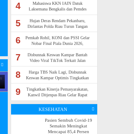
4
Mahasiswa KKN IAIN Datuk
Laksemana Bengkalis dan Pemdes
Gelar Aksi Penghijauan di Desa
5
Tanjung Kulim
Hujan Deras Rendam Pekanbaru,
Dirlantas Polda Riau Turun Tangan
Urai Kemacetan Bantu Pengendara
6
Mogo
Pemkab Rohil, KONI dan PSSI Gelar
Nobar Final Piala Dunia 2026,
Sediakan Hidangan Gratis
7
Disbunnak Keswan Kampar Bantah
Video Viral TikTok Terkait Jalan
Produksi dan Bibit Sawit
8
Harga TBS Naik Lagi, Disbunnak
Keswan Kampar Optimis Tingkatkan
Kesejahteraan Petani Lokal
9
Tingkatkan Kinerja Pemasyarakatan,
Kanwil Ditjenpas Riau Gelar Rapat
Teknis
KESEHATAN
Pasien Sembuh Covid-19
Semakin Meningkat
Mencapai 85,4 Persen