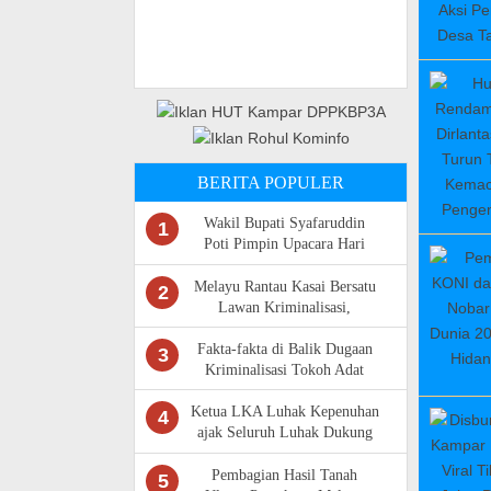
BERITA POPULER
Wakil Bupati Syafaruddin
1
Poti Pimpin Upacara Hari
Kebangkitan Nasional Ke -118
di Rokan Hulu
Melayu Rantau Kasai Bersatu
2
Lawan Kriminalisasi,
Pertahankan Tanah Ulayat
Fakta-fakta di Balik Dugaan
3
Kriminalisasi Tokoh Adat
Sariman Siregar
Ketua LKA Luhak Kepenuhan
4
ajak Seluruh Luhak Dukung
Perjuangan Masyarakat Adat
Rantau Kasai
Pembagian Hasil Tanah
5