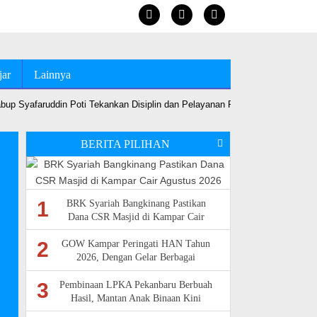
jar
Lainnya
up Syafaruddin Poti Tekankan Disiplin dan Pelayanan Prima
•
Jelang MT
BERITA PILIHAN
1
BRK Syariah Bangkinang Pastikan
Dana CSR Masjid di Kampar Cair
Agustus 2026
2
GOW Kampar Peringati HAN Tahun
2026, Dengan Gelar Berbagai
Kegiatan Di UPT SDN 012 Langgini
3
Pembinaan LPKA Pekanbaru Berbuah
Hasil, Mantan Anak Binaan Kini
Sukses Bekerja