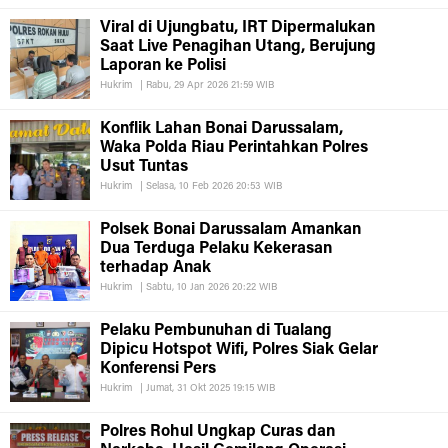
Viral di Ujungbatu, IRT Dipermalukan
Saat Live Penagihan Utang, Berujung
Laporan ke Polisi
Hukrim
|
Rabu, 29 Apr 2026 21:59 WIB
Konflik Lahan Bonai Darussalam,
Waka Polda Riau Perintahkan Polres
Usut Tuntas
Hukrim
|
Selasa, 10 Feb 2026 20:53 WIB
Polsek Bonai Darussalam Amankan
Dua Terduga Pelaku Kekerasan
terhadap Anak
Hukrim
|
Sabtu, 10 Jan 2026 20:22 WIB
Pelaku Pembunuhan di Tualang
Dipicu Hotspot Wifi, Polres Siak Gelar
Konferensi Pers
Hukrim
|
Jumat, 31 Okt 2025 19:15 WIB
Polres Rohul Ungkap Curas dan