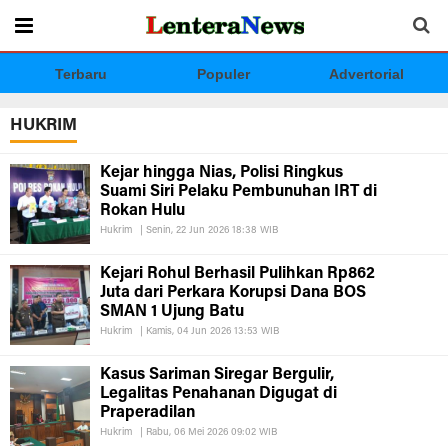
Terbaru
Populer
Advertorial
HUKRIM
Kejar hingga Nias, Polisi Ringkus
Suami Siri Pelaku Pembunuhan IRT di
Rokan Hulu
Hukrim
|
Senin, 22 Jun 2026 18:38 WIB
Kejari Rohul Berhasil Pulihkan Rp862
Juta dari Perkara Korupsi Dana BOS
SMAN 1 Ujung Batu
Hukrim
|
Kamis, 04 Jun 2026 13:53 WIB
Kasus Sariman Siregar Bergulir,
Legalitas Penahanan Digugat di
Praperadilan
Hukrim
|
Rabu, 06 Mei 2026 09:02 WIB