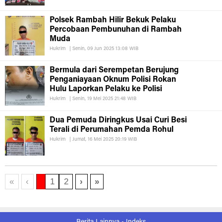
Polsek Rambah Hilir Bekuk Pelaku
Percobaan Pembunuhan di Rambah
Muda
Hukrim
|
Senin, 09 Jun 2025 13:08 WIB
Bermula dari Serempetan Berujung
Penganiayaan Oknum Polisi Rokan
Hulu Laporkan Pelaku ke Polisi
Hukrim
|
Senin, 19 Mei 2025 21:48 WIB
Dua Pemuda Diringkus Usai Curi Besi
Terali di Perumahan Pemda Rohul
Hukrim
|
Jumat, 16 Mei 2025 20:19 WIB
«
‹
1
2
›
»