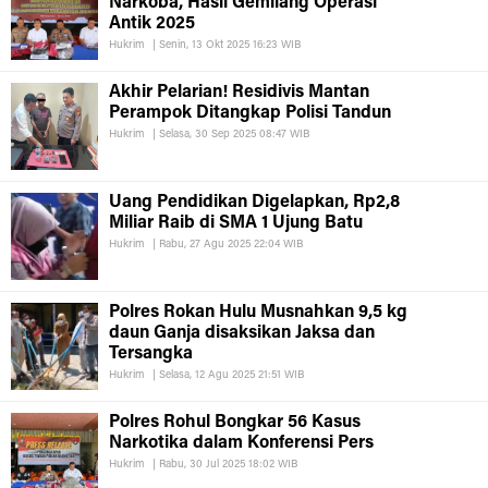
Narkoba, Hasil Gemilang Operasi
Antik 2025
Hukrim
|
Senin, 13 Okt 2025 16:23 WIB
Akhir Pelarian! Residivis Mantan
Perampok Ditangkap Polisi Tandun
Hukrim
|
Selasa, 30 Sep 2025 08:47 WIB
Uang Pendidikan Digelapkan, Rp2,8
Miliar Raib di SMA 1 Ujung Batu
Hukrim
|
Rabu, 27 Agu 2025 22:04 WIB
Polres Rokan Hulu Musnahkan 9,5 kg
daun Ganja disaksikan Jaksa dan
Tersangka
Hukrim
|
Selasa, 12 Agu 2025 21:51 WIB
Polres Rohul Bongkar 56 Kasus
Narkotika dalam Konferensi Pers
Hukrim
|
Rabu, 30 Jul 2025 18:02 WIB