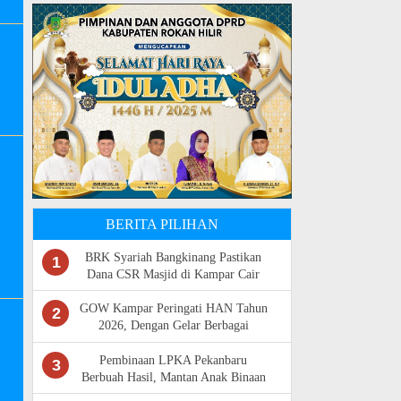
BERITA PILIHAN
BRK Syariah Bangkinang Pastikan
1
Dana CSR Masjid di Kampar Cair
Agustus 2026
GOW Kampar Peringati HAN Tahun
2
2026, Dengan Gelar Berbagai
Kegiatan Di UPT SDN 012 Langgini
Pembinaan LPKA Pekanbaru
3
Berbuah Hasil, Mantan Anak Binaan
Kini Sukses Bekerja