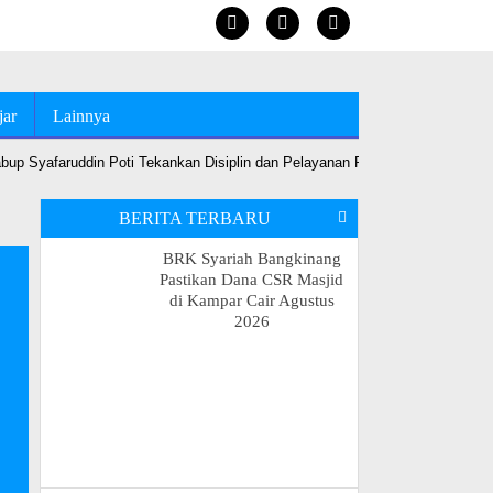
jar
Lainnya
up Syafaruddin Poti Tekankan Disiplin dan Pelayanan Prima
•
Jelang MT
BERITA TERBARU
BRK Syariah Bangkinang
Pastikan Dana CSR Masjid
di Kampar Cair Agustus
2026