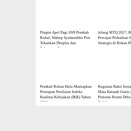
Pimpin Apel Pagi ASN Pemkab
Jelang MTQ 2027, B
Rohul, Wabup Syafaruddin Poti
Percepat Perbaikan J
Tekankan Disiplin dan
Strategis di Rokan H
Pelayanan Prima
Pemkab Rokan Hulu Mantapkan
Kegiatan Bakti Sosia
Persiapan Penilaian Indeks
Mata Katarak Gratis
Kualitas Kebijakan (IKK) Tahun
Pratomo Resmi Dib
2026
Rohil