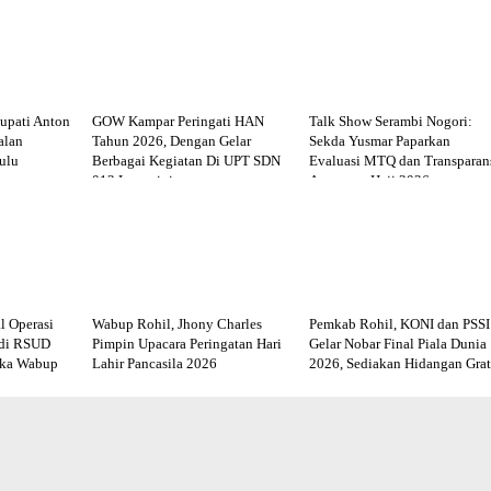
upati Anton
GOW Kampar Peringati HAN
Talk Show Serambi Nogori:
alan
Tahun 2026, Dengan Gelar
Sekda Yusmar Paparkan
ulu
Berbagai Kegiatan Di UPT SDN
Evaluasi MTQ dan Transparan
012 Langgini
Anggaran Haji 2026
l Operasi
Wabup Rohil, Jhony Charles
Pemkab Rohil, KONI dan PSSI
 di RSUD
Pimpin Upacara Peringatan Hari
Gelar Nobar Final Piala Dunia
uka Wabup
Lahir Pancasila 2026
2026, Sediakan Hidangan Grat