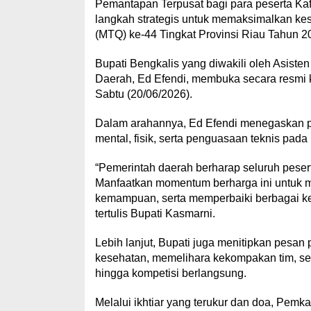
Pemantapan Terpusat bagi para peserta Kaf
langkah strategis untuk memaksimalkan kes
(MTQ) ke-44 Tingkat Provinsi Riau Tahun 2
Bupati Bengkalis yang diwakili oleh Asiste
Daerah, Ed Efendi, membuka secara resmi k
Sabtu (20/06/2026).
Dalam arahannya, Ed Efendi menegaskan p
mental, fisik, serta penguasaan teknis pa
“Pemerintah daerah berharap seluruh pese
Manfaatkan momentum berharga ini untuk me
kemampuan, serta memperbaiki berbagai k
tertulis Bupati Kasmarni.
Lebih lanjut, Bupati juga menitipkan pesan 
kesehatan, memelihara kekompakan tim, se
hingga kompetisi berlangsung.
Melalui ikhtiar yang terukur dan doa, Pemk