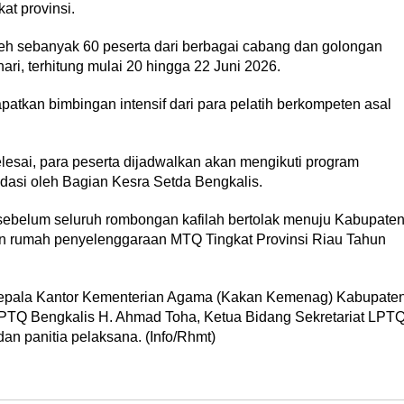
at provinsi.
oleh sebanyak 60 peserta dari berbagai cabang dan golongan
ri, terhitung mulai 20 hingga 22 Juni 2026.
atkan bimbingan intensif dari para pelatih berkompeten asal
lesai, para peserta dijadwalkan akan mengikuti program
dasi oleh Bagian Kesra Setda Bengkalis.
n sebelum seluruh rombongan kafilah bertolak menuju Kabupate
uan rumah penyelenggaraan MTQ Tingkat Provinsi Riau Tahun
h Kepala Kantor Kementerian Agama (Kakan Kemenag) Kabupate
 LPTQ Bengkalis H. Ahmad Toha, Ketua Bidang Sekretariat LPT
dan panitia pelaksana. (Info/Rhmt)