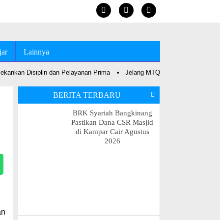
jar
Lainnya
nkan Disiplin dan Pelayanan Prima
•
Jelang MTQ 2027, Bupati Anton Perc
BERITA TERBARU
BRK Syariah Bangkinang
Pastikan Dana CSR Masjid
di Kampar Cair Agustus
2026
an