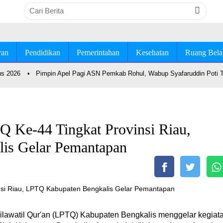
ran
Pendidikan
Pemerintahan
Kesehatan
Ruang Bela
2026
•
Pimpin Apel Pagi ASN Pemkab Rohul, Wabup Syafaruddin Poti Teka
 Ke-44 Tingkat Provinsi Riau,
is Gelar Pemantapan
watil Qur'an (LPTQ) Kabupaten Bengkalis menggelar kegiat