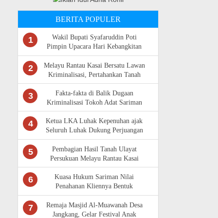
BERITA POPULER
Wakil Bupati Syafaruddin Poti
1
Pimpin Upacara Hari Kebangkitan
Nasional Ke -118 di Rokan Hulu
Melayu Rantau Kasai Bersatu Lawan
2
Kriminalisasi, Pertahankan Tanah
Ulayat
Fakta-fakta di Balik Dugaan
3
Kriminalisasi Tokoh Adat Sariman
Siregar
Ketua LKA Luhak Kepenuhan ajak
4
Seluruh Luhak Dukung Perjuangan
Masyarakat Adat Rantau Kasai
Pembagian Hasil Tanah Ulayat
5
Persukuan Melayu Rantau Kasai
Sempat Diwarnai Kericuhan
Kuasa Hukum Sariman Nilai
6
Penahanan Kliennya Bentuk
Kriminalisasi,Bantah Isu Tunggangan
LAM Riau
Remaja Masjid Al-Muawanah Desa
7
Jangkang, Gelar Festival Anak