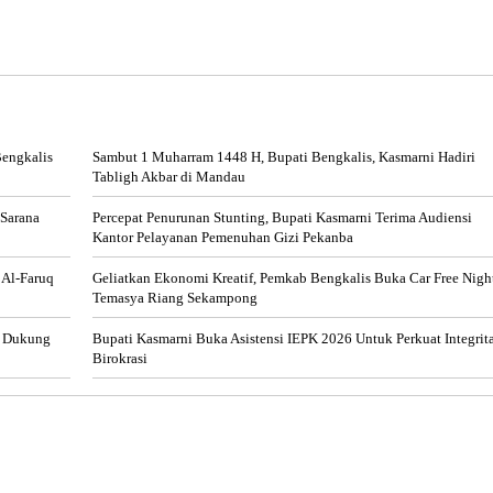
Bengkalis
Sambut 1 Muharram 1448 H, Bupati Bengkalis, Kasmarni Hadiri
Tabligh Akbar di Mandau
 Sarana
Percepat Penurunan Stunting, Bupati Kasmarni Terima Audiensi
Kantor Pelayanan Pemenuhan Gizi Pekanba
 Al-Faruq
Geliatkan Ekonomi Kreatif, Pemkab Bengkalis Buka Car Free Nigh
Temasya Riang Sekampong
s Dukung
Bupati Kasmarni Buka Asistensi IEPK 2026 Untuk Perkuat Integrit
Birokrasi