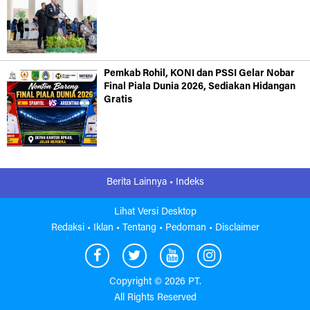
Pemkab Rohil, KONI dan PSSI Gelar Nobar
Final Piala Dunia 2026, Sediakan Hidangan
Gratis
Berita Lainnya •
Indeks
Lihat Versi Desktop
Redaksi •
Iklan •
Tentang •
Pedoman •
Disclaimer
Copyright ©
2026 PT.
All Rights Reserved