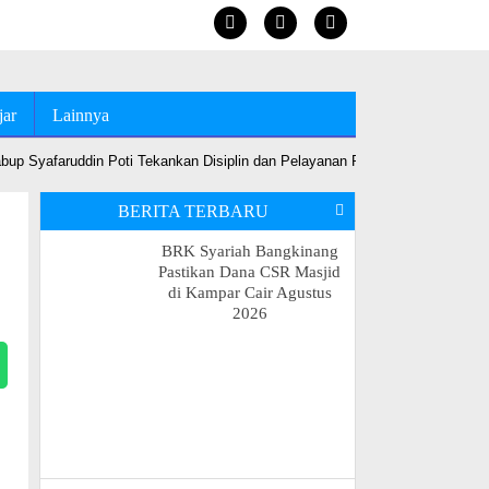
jar
Lainnya
up Syafaruddin Poti Tekankan Disiplin dan Pelayanan Prima
•
Jelang MT
BERITA TERBARU
BRK Syariah Bangkinang
Pastikan Dana CSR Masjid
di Kampar Cair Agustus
2026