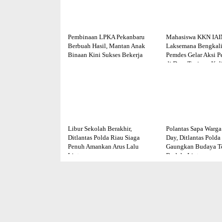
Pembinaan LPKA Pekanbaru
Mahasiswa KKN IAI
Berbuah Hasil, Mantan Anak
Laksemana Bengkali
Binaan Kini Sukses Bekerja
Pemdes Gelar Aksi P
di Desa Tanjung Kul
Libur Sekolah Berakhir,
Polantas Sapa Warga 
Ditlantas Polda Riau Siaga
Day, Ditlantas Polda
Penuh Amankan Arus Lalu
Gaungkan Budaya Te
Lintas
Berlalu Lintas