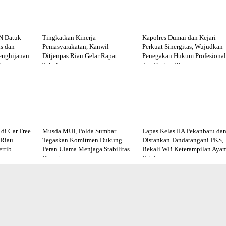
N Datuk
Tingkatkan Kinerja
Kapolres Dumai dan Kejari
s dan
Pemasyarakatan, Kanwil
Perkuat Sinergitas, Wujudkan
enghijauan
Ditjenpas Riau Gelar Rapat
Penegakan Hukum Profesional
im
Teknis
dan Berkeadilan
di Car Free
Musda MUI, Polda Sumbar
Lapas Kelas IIA Pekanbaru da
 Riau
Tegaskan Komitmen Dukung
Distankan Tandatangani PKS,
rtib
Peran Ulama Menjaga Stabilitas
Bekali WB Keterampilan Aya
Daerah
Petelur