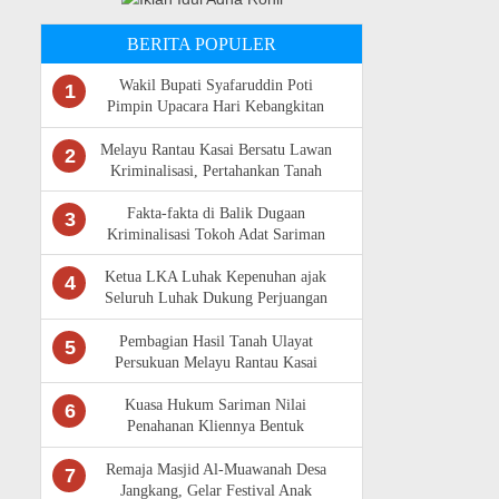
BERITA POPULER
Wakil Bupati Syafaruddin Poti
1
Pimpin Upacara Hari Kebangkitan
Nasional Ke -118 di Rokan Hulu
Melayu Rantau Kasai Bersatu Lawan
2
Kriminalisasi, Pertahankan Tanah
Ulayat
Fakta-fakta di Balik Dugaan
3
Kriminalisasi Tokoh Adat Sariman
Siregar
Ketua LKA Luhak Kepenuhan ajak
4
Seluruh Luhak Dukung Perjuangan
Masyarakat Adat Rantau Kasai
Pembagian Hasil Tanah Ulayat
5
Persukuan Melayu Rantau Kasai
Sempat Diwarnai Kericuhan
Kuasa Hukum Sariman Nilai
6
Penahanan Kliennya Bentuk
Kriminalisasi,Bantah Isu Tunggangan
LAM Riau
Remaja Masjid Al-Muawanah Desa
7
Jangkang, Gelar Festival Anak