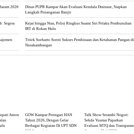
 Batam 2026
Dinas PUPR Kampar Akan Evaluasi Kendala Drainase, Siapkan
Langkah Penanganan Banjir
h: Segera
Kejar hingga Nias, Polisi Ringkus Suami Siri Pelaku Pembunuhan
IRT di Rokan Hulu
najemen
Titiek Soeharto Soroti Sukses Pembinaan dan Ketahanan Pangan di
Nusakambangan
upati Anton
GOW Kampar Peringati HAN
Talk Show Serambi Nogori:
alan
Tahun 2026, Dengan Gelar
Sekda Yusmar Paparkan
ulu
Berbagai Kegiatan Di UPT SDN
Evaluasi MTQ dan Transparan
012 Langgini
Anggaran Haji 2026