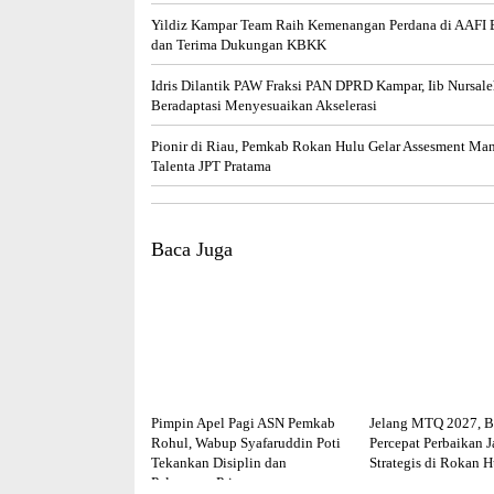
Yildiz Kampar Team Raih Kemenangan Perdana di AAFI
dan Terima Dukungan KBKK
Idris Dilantik PAW Fraksi PAN DPRD Kampar, Iib Nursale
Beradaptasi Menyesuaikan Akselerasi
Pionir di Riau, Pemkab Rokan Hulu Gelar Assesment Ma
Talenta JPT Pratama
Baca Juga
Pimpin Apel Pagi ASN Pemkab
Jelang MTQ 2027, B
Rohul, Wabup Syafaruddin Poti
Percepat Perbaikan J
Tekankan Disiplin dan
Strategis di Rokan H
Pelayanan Prima