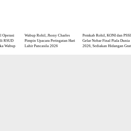
l Operasi
Wabup Rohil, Jhony Charles
Pemkab Rohil, KONI dan PSSI
 di RSUD
Pimpin Upacara Peringatan Hari
Gelar Nobar Final Piala Dunia
uka Wabup
Lahir Pancasila 2026
2026, Sediakan Hidangan Grat