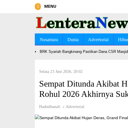
LENTERA NEWS
MENU
Topik Utama
Home
Nusantara
Dunia
Advertorial
Hibu
Nasional
•
BRK Syariah Bangkinang Pastikan Dana CSR Masjid 
Hukrim
Daerah
Selasa 23 Juni 2026, 20:02
Ekonomi Bisnis
Sempat Ditunda Akibat H
Olahraga
Rohul 2026 Akhirnya Suk
Teknologi
Hasbulhanafi
-
Advertorial
Sosial Budaya
Gaya Hidup