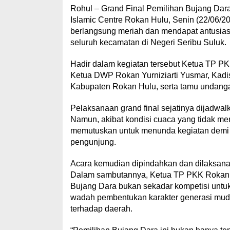
Rohul – Grand Final Pemilihan Bujang Dar
Internasional
Islamic Centre Rokan Hulu, Senin (22/06/2
berlangsung meriah dan mendapat antusiasme
seluruh kecamatan di Negeri Seribu Suluk.
Hadir dalam kegiatan tersebut Ketua TP PK
Ketua DWP Rokan Yurniziarti Yusmar, Kadis
Kabupaten Rokan Hulu, serta tamu undanga
Pelaksanaan grand final sejatinya dijadwal
Namun, akibat kondisi cuaca yang tidak m
memutuskan untuk menunda kegiatan demi 
pengunjung.
Acara kemudian dipindahkan dan dilaksanak
Dalam sambutannya, Ketua TP PKK Rokan H
Bujang Dara bukan sekadar kompetisi untu
wadah pembentukan karakter generasi muda 
terhadap daerah.