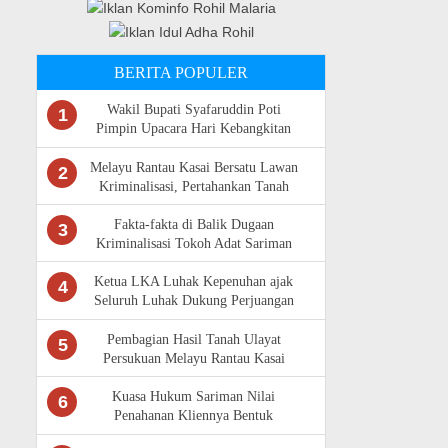
BERITA POPULER
Wakil Bupati Syafaruddin Poti
1
Pimpin Upacara Hari Kebangkitan
Nasional Ke -118 di Rokan Hulu
Melayu Rantau Kasai Bersatu Lawan
2
Kriminalisasi, Pertahankan Tanah
Ulayat
Fakta-fakta di Balik Dugaan
3
Kriminalisasi Tokoh Adat Sariman
Siregar
Ketua LKA Luhak Kepenuhan ajak
4
Seluruh Luhak Dukung Perjuangan
Masyarakat Adat Rantau Kasai
Pembagian Hasil Tanah Ulayat
5
Persukuan Melayu Rantau Kasai
Sempat Diwarnai Kericuhan
Kuasa Hukum Sariman Nilai
6
Penahanan Kliennya Bentuk
Kriminalisasi,Bantah Isu Tunggangan