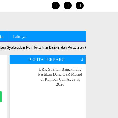
jar
Lainnya
up Syafaruddin Poti Tekankan Disiplin dan Pelayanan Prima
•
Jelang MT
BERITA TERBARU
BRK Syariah Bangkinang
Pastikan Dana CSR Masjid
di Kampar Cair Agustus
2026