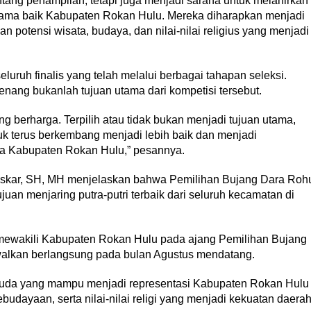
tang penampilan, tetapi juga menjadi sarana untuk melahirkan
ma baik Kabupaten Rokan Hulu. Mereka diharapkan menjadi
otensi wisata, budaya, dan nilai-nilai religius yang menjadi
luruh finalis yang telah melalui berbagai tahapan seleksi.
menang bukanlah tujuan utama dari kompetisi tersebut.
 berharga. Terpilih atau tidak bukan menjadi tujuan utama,
uk terus berkembang menjadi lebih baik dan menjadi
ta Kabupaten Rokan Hulu,” pesannya.
lfiskar, SH, MH menjelaskan bahwa Pemilihan Bujang Dara Roh
uan menjaring putra-putri terbaik dari seluruh kecamatan di
mewakili Kabupaten Rokan Hulu pada ajang Pemilihan Bujang
walkan berlangsung pada bulan Agustus mendatang.
 muda yang mampu menjadi representasi Kabupaten Rokan Hulu
udayaan, serta nilai-nilai religi yang menjadi kekuatan daera