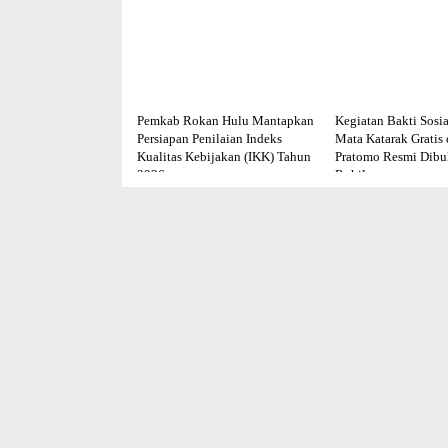
Pemkab Rokan Hulu Mantapkan
Kegiatan Bakti Sosia
Persiapan Penilaian Indeks
Mata Katarak Gratis
Kualitas Kebijakan (IKK) Tahun
Pratomo Resmi Dib
2026
Rohil