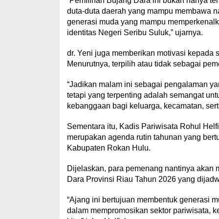
“Pemilihan Bujang Dara ini bukan hanya ten
duta-duta daerah yang mampu membawa na
generasi muda yang mampu memperkenalkan p
identitas Negeri Seribu Suluk,” ujarnya.
dr. Yeni juga memberikan motivasi kepada se
Menurutnya, terpilih atau tidak sebagai pe
“Jadikan malam ini sebagai pengalaman yang
tetapi yang terpenting adalah semangat unt
kebanggaan bagi keluarga, kecamatan, ser
Sementara itu, Kadis Pariwisata Rohul He
merupakan agenda rutin tahunan yang bertuj
Kabupaten Rokan Hulu.
Dijelaskan, para pemenang nantinya akan 
Dara Provinsi Riau Tahun 2026 yang dijad
“Ajang ini bertujuan membentuk generasi
dalam mempromosikan sektor pariwisata, keb