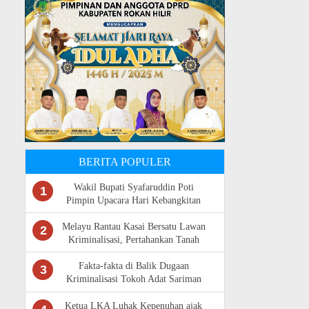
BERITA POPULER
Wakil Bupati Syafaruddin Poti
1
Pimpin Upacara Hari Kebangkitan
Nasional Ke -118 di Rokan Hulu
Melayu Rantau Kasai Bersatu Lawan
2
Kriminalisasi, Pertahankan Tanah
Ulayat
Fakta-fakta di Balik Dugaan
3
Kriminalisasi Tokoh Adat Sariman
Siregar
Ketua LKA Luhak Kepenuhan ajak