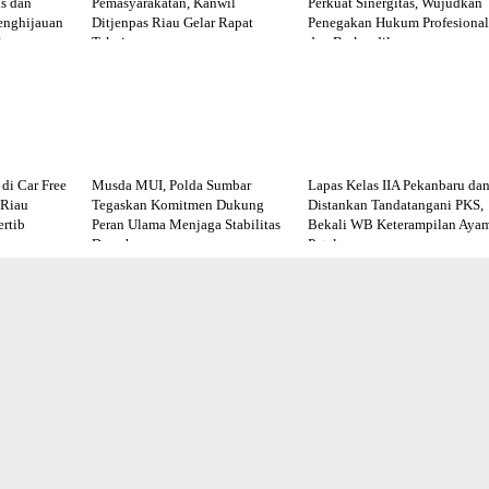
s dan
Pemasyarakatan, Kanwil
Perkuat Sinergitas, Wujudkan
enghijauan
Ditjenpas Riau Gelar Rapat
Penegakan Hukum Profesional
im
Teknis
dan Berkeadilan
di Car Free
Musda MUI, Polda Sumbar
Lapas Kelas IIA Pekanbaru da
 Riau
Tegaskan Komitmen Dukung
Distankan Tandatangani PKS,
rtib
Peran Ulama Menjaga Stabilitas
Bekali WB Keterampilan Aya
Daerah
Petelur