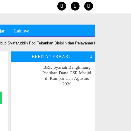
jar
Lainnya
up Syafaruddin Poti Tekankan Disiplin dan Pelayanan Prima
•
Jelang MT
BERITA TERBARU
BRK Syariah Bangkinang
Pastikan Dana CSR Masjid
di Kampar Cair Agustus
2026