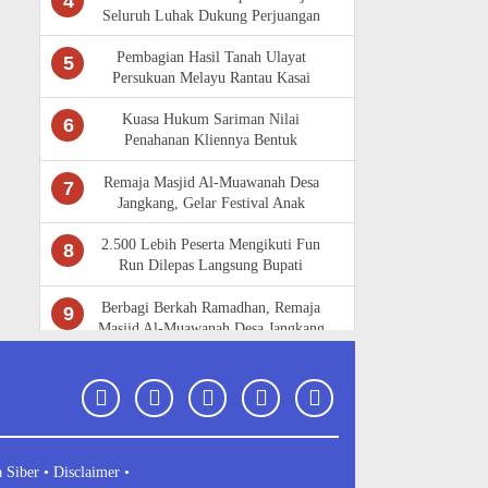
4
Seluruh Luhak Dukung Perjuangan
Masyarakat Adat Rantau Kasai
Pembagian Hasil Tanah Ulayat
5
Persukuan Melayu Rantau Kasai
Sempat Diwarnai Kericuhan
Kuasa Hukum Sariman Nilai
6
Penahanan Kliennya Bentuk
Kriminalisasi,Bantah Isu Tunggangan
LAM Riau
Remaja Masjid Al-Muawanah Desa
7
Jangkang, Gelar Festival Anak
Sholeh Jilid V Tahun 2025
2.500 Lebih Peserta Mengikuti Fun
8
Run Dilepas Langsung Bupati
Kampar, Meriahkan HUT Kampar
Ke-76
Berbagi Berkah Ramadhan, Remaja
9
Masjid Al-Muawanah Desa Jangkang
Berbagi Paket Sembako
 Siber •
Disclaimer •