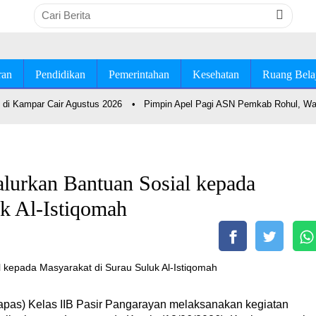
ran
Pendidikan
Pemerintahan
Kesehatan
Ruang Bela
di Kampar Cair Agustus 2026
•
Pimpin Apel Pagi ASN Pemkab Rohul, Wab
alurkan Bantuan Sosial kepada
k Al-Istiqomah
pas) Kelas IIB Pasir Pangarayan melaksanakan kegiatan