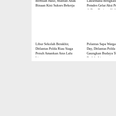
Berbuah Hasil, Mantan Anak
Laksemana Bengkali
Binaan Kini Sukses Bekerja
Pemdes Gelar Aksi P
di Desa Tanjung Kul
Libur Sekolah Berakhir,
Polantas Sapa Warga 
Ditlantas Polda Riau Siaga
Day, Ditlantas Polda
Penuh Amankan Arus Lalu
Gaungkan Budaya Te
Lintas
Berlalu Lintas