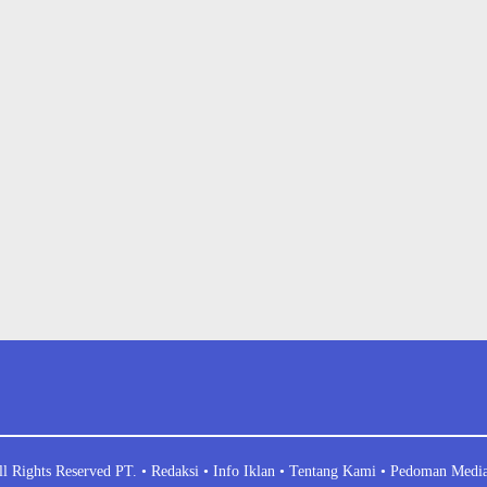
l Rights Reserved PT. •
Redaksi •
Info Iklan •
Tentang Kami •
Pedoman Media