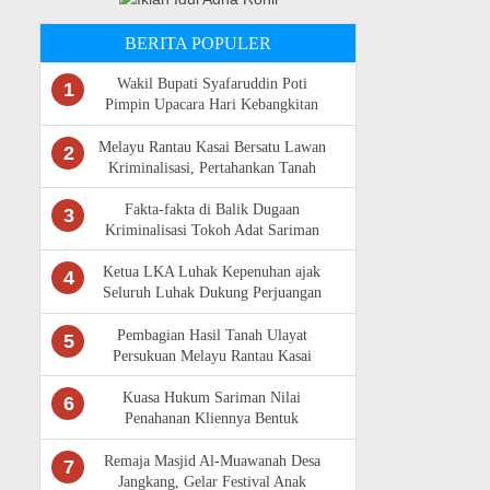
BERITA POPULER
Wakil Bupati Syafaruddin Poti
1
Pimpin Upacara Hari Kebangkitan
Nasional Ke -118 di Rokan Hulu
Melayu Rantau Kasai Bersatu Lawan
2
Kriminalisasi, Pertahankan Tanah
Ulayat
Fakta-fakta di Balik Dugaan
3
Kriminalisasi Tokoh Adat Sariman
Siregar
Ketua LKA Luhak Kepenuhan ajak
4
Seluruh Luhak Dukung Perjuangan
Masyarakat Adat Rantau Kasai
Pembagian Hasil Tanah Ulayat
5
Persukuan Melayu Rantau Kasai
Sempat Diwarnai Kericuhan
Kuasa Hukum Sariman Nilai
6
Penahanan Kliennya Bentuk
Kriminalisasi,Bantah Isu Tunggangan
LAM Riau
Remaja Masjid Al-Muawanah Desa
7
Jangkang, Gelar Festival Anak