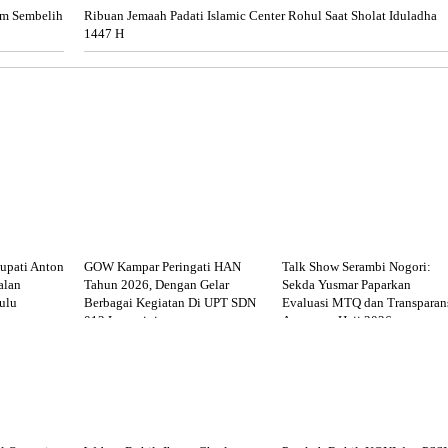
m Sembelih
Ribuan Jemaah Padati Islamic Center Rohul Saat Sholat Iduladha
1447 H
upati Anton
GOW Kampar Peringati HAN
Talk Show Serambi Nogori:
alan
Tahun 2026, Dengan Gelar
Sekda Yusmar Paparkan
ulu
Berbagai Kegiatan Di UPT SDN
Evaluasi MTQ dan Transparan
012 Langgini
Anggaran Haji 2026