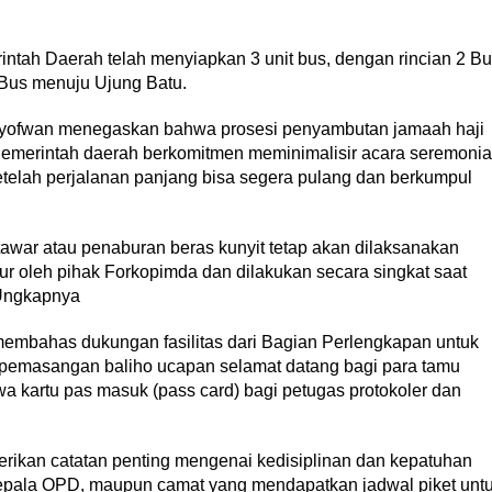
rintah Daerah telah menyiapkan 3 unit bus, dengan rincian 2 B
 Bus menuju Ujung Batu.
Syofwan menegaskan bahwa prosesi penyambutan jamaah haji
 Pemerintah daerah berkomitmen meminimalisir acara seremonia
setelah perjalanan panjang bisa segera pulang dan berkumpul
tawar atau penaburan beras kunyit tetap akan dilaksanakan
tur oleh pihak Forkopimda dan dilakukan secara singkat saat
" Ungkapnya
 membahas dukungan fasilitas dari Bagian Perlengkapan untuk
pemasangan baliho ucapan selamat datang bagi para tamu
a kartu pas masuk (pass card) bagi petugas protokoler dan
berikan catatan penting mengenai kedisiplinan dan kepatuhan
epala OPD, maupun camat yang mendapatkan jadwal piket unt