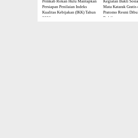
Pemkab Rokan Hulu Mantapkan
Kegiatan Bakti Sosia
Persiapan Penilaian Indeks
Mata Katarak Gratis
Kualitas Kebijakan (IKK) Tahun
Pratomo Resmi Dib
2026
Rohil