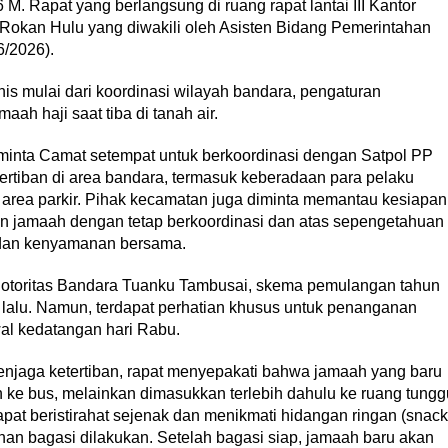
. Rapat yang berlangsung di ruang rapat lantai III Kantor
i Rokan Hulu yang diwakili oleh Asisten Bidang Pemerintahan
6/2026).
is mulai dari koordinasi wilayah bandara, pengaturan
ah haji saat tiba di tanah air.
minta Camat setempat untuk berkoordinasi dengan Satpol PP
rtiban di area bandara, termasuk keberadaan para pelaku
area parkir. Pihak kecamatan juga diminta memantau kesiapan
an jamaah dengan tetap berkoordinasi dan atas sepengetahuan
dan kenyamanan bersama.
k otoritas Bandara Tuanku Tambusai, skema pemulangan tahun
lalu. Namun, terdapat perhatian khusus untuk penanganan
al kedatangan hari Rabu.
enjaga ketertiban, rapat menyepakati bahwa jamaah yang baru
n ke bus, melainkan dimasukkan terlebih dahulu ke ruang tungg
pat beristirahat sejenak dan menikmati hidangan ringan (snack
an bagasi dilakukan. Setelah bagasi siap, jamaah baru akan