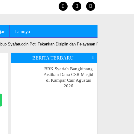
jar
Lainnya
up Syafaruddin Poti Tekankan Disiplin dan Pelayanan Prima
•
Jelang MT
BERITA TERBARU
BRK Syariah Bangkinang
Pastikan Dana CSR Masjid
di Kampar Cair Agustus
2026