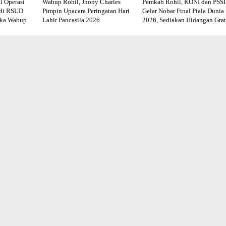
l Operasi
Wabup Rohil, Jhony Charles
Pemkab Rohil, KONI dan PSSI
 di RSUD
Pimpin Upacara Peringatan Hari
Gelar Nobar Final Piala Dunia
uka Wabup
Lahir Pancasila 2026
2026, Sediakan Hidangan Grat