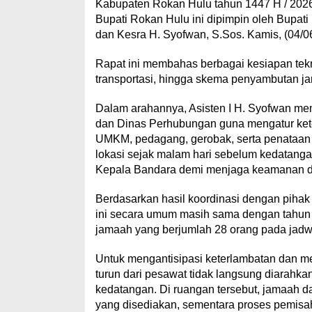
Kabupaten Rokan Hulu tahun 1447 H / 2026 M
Bupati Rokan Hulu ini dipimpin oleh Bupat
dan Kesra H. Syofwan, S.Sos. Kamis, (04/0
Rapat ini membahas berbagai kesiapan tekn
transportasi, hingga skema penyambutan jama
Dalam arahannya, Asisten I H. Syofwan me
dan Dinas Perhubungan guna mengatur kete
UMKM, pedagang, gerobak, serta penataan 
lokasi sejak malam hari sebelum kedatang
Kepala Bandara demi menjaga keamanan 
Berdasarkan hasil koordinasi dengan piha
ini secara umum masih sama dengan tahun 
jamaah yang berjumlah 28 orang pada jadw
Untuk mengantisipasi keterlambatan dan m
turun dari pesawat tidak langsung diarahka
kedatangan. Di ruangan tersebut, jamaah da
yang disediakan, sementara proses pemisah