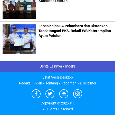
Stabilitas Daerah
Lapas Kelas IIA Pekanbaru dan Distankan
Tandatangani PKS, Bekali WB Keterampilan
Ayam Petelur
Berita Lainnya •
Indeks
Lihat Versi Desktop
Redaksi •
Iklan •
Tentang •
Pedoman •
Disclaimer
Copyright ©
2026 PT.
All Rights Reserved