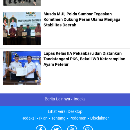
Musda MUI, Polda Sumbar Tegaskan
Komitmen Dukung Peran Ulama Menjaga
Stabilitas Daerah
Lapas Kelas IIA Pekanbaru dan Distankan
Tandatangani PKS, Bekali WB Keterampilan
Ayam Petelur
Berita Lainnya •
Indeks
Lihat Versi Desktop
Redaksi •
Iklan •
Tentang •
Pedoman •
Disclaimer