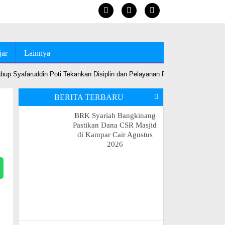
jar
Lainnya
up Syafaruddin Poti Tekankan Disiplin dan Pelayanan Prima
•
Jelang MT
BERITA TERBARU
BRK Syariah Bangkinang
Pastikan Dana CSR Masjid
di Kampar Cair Agustus
2026