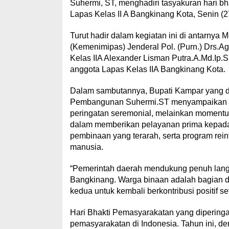
Suhermi, ST, menghadiri tasyakuran hari bh
Lapas Kelas II A Bangkinang Kota, Senin (2
Turut hadir dalam kegiatan ini di antarnya
(Kemenimipas) Jenderal Pol. (Purn.) Drs.A
Kelas IIA Alexander Lisman Putra.A.Md.Ip
anggota Lapas Kelas IIA Bangkinang Kota.
Dalam sambutannya, Bupati Kampar yang di 
Pembangunan Suhermi.ST menyampaikan ba
peringatan seremonial, melainkan momentu
dalam memberikan pelayanan prima kepada
pembinaan yang terarah, serta program rei
manusia.
“Pemerintah daerah mendukung penuh lang
Bangkinang. Warga binaan adalah bagian d
kedua untuk kembali berkontribusi positif 
Hari Bhakti Pemasyarakatan yang diperingat
pemasyarakatan di Indonesia. Tahun ini, de