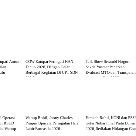
upati Anton
GOW Kampar Peringati HAN
Talk Show Serambi Nogori:
alan
Tahun 2026, Dengan Gelar
Sekda Yusmar Paparkan
ulu
Berbagai Kegiatan Di UPT SDN
Evaluasi MTQ dan Transparan
012 Langgini
Anggaran Haji 2026
l Operasi
Wabup Rohil, Jhony Charles
Pemkab Rohil, KONI dan PSSI
 di RSUD
Pimpin Upacara Peringatan Hari
Gelar Nobar Final Piala Dunia
uka Wabup
Lahir Pancasila 2026
2026, Sediakan Hidangan Grat