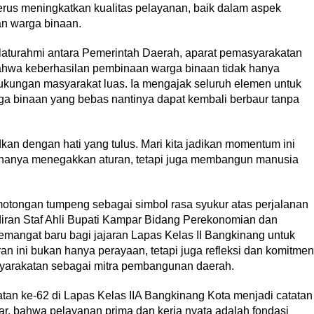
us meningkatkan kualitas pelayanan, baik dalam aspek
an warga binaan.
ilaturahmi antara Pemerintah Daerah, aparat pemasyarakatan
hwa keberhasilan pembinaan warga binaan tidak hanya
dukungan masyarakat luas. Ia mengajak seluruh elemen untuk
 binaan yang bebas nantinya dapat kembali berbaur tanpa
kan dengan hati yang tulus. Mari kita jadikan momentum ini
 hanya menegakkan aturan, tetapi juga membangun manusia
otongan tumpeng sebagai simbol rasa syukur atas perjalanan
iran Staf Ahli Bupati Kampar Bidang Perekonomian dan
angat baru bagi jajaran Lapas Kelas II Bangkinang untuk
an ini bukan hanya perayaan, tetapi juga refleksi dan komitmen
arakatan sebagai mitra pembangunan daerah.
an ke-62 di Lapas Kelas IIA Bangkinang Kota menjadi catatan
r, bahwa pelayanan prima dan kerja nyata adalah fondasi