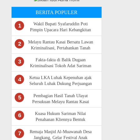
BERITA POPULER
Wakil Bupati Syafaruddin Poti
1
Pimpin Upacara Hari Kebangkitan
Nasional Ke -118 di Rokan Hulu
Melayu Rantau Kasai Bersatu Lawan
2
Kriminalisasi, Pertahankan Tanah
Ulayat
Fakta-fakta di Balik Dugaan
3
Kriminalisasi Tokoh Adat Sariman
Siregar
Ketua LKA Luhak Kepenuhan ajak
4
Seluruh Luhak Dukung Perjuangan
Masyarakat Adat Rantau Kasai
Pembagian Hasil Tanah Ulayat
5
Persukuan Melayu Rantau Kasai
Sempat Diwarnai Kericuhan
Kuasa Hukum Sariman Nilai
6
Penahanan Kliennya Bentuk
Kriminalisasi,Bantah Isu Tunggangan
LAM Riau
Remaja Masjid Al-Muawanah Desa
7
Jangkang, Gelar Festival Anak