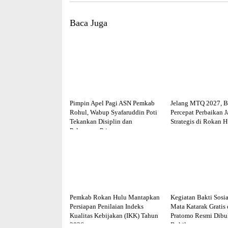
Baca Juga
Pimpin Apel Pagi ASN Pemkab
Jelang MTQ 2027, B
Rohul, Wabup Syafaruddin Poti
Percepat Perbaikan J
Tekankan Disiplin dan
Strategis di Rokan H
Pelayanan Prima
Pemkab Rokan Hulu Mantapkan
Kegiatan Bakti Sosia
Persiapan Penilaian Indeks
Mata Katarak Gratis
Kualitas Kebijakan (IKK) Tahun
Pratomo Resmi Dib
2026
Rohil