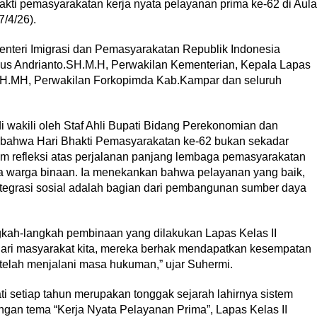
akti pemasyarakatan kerja nyata pelayanan prima ke-62 di Aula
7/4/26).
 Menteri Imigrasi dan Pemasyarakatan Republik Indonesia
gus Andrianto.SH.M.H, Perwakilan Kementerian, Kepala Lapas
.SH.MH, Perwakilan Forkopimda Kab.Kampar dan seluruh
wakili oleh Staf Ahli Bupati Bidang Perekonomian dan
hwa Hari Bhakti Pemasyarakatan ke-62 bukan sekadar
m refleksi atas perjalanan panjang lembaga pemasyarakatan
 warga binaan. Ia menekankan bahwa pelayanan yang baik,
ntegrasi sosial adalah bagian dari pembangunan sumber daya
kah-langkah pembinaan yang dilakukan Lapas Kelas II
ari masyarakat kita, mereka berhak mendapatkan kesempatan
setelah menjalani masa hukuman,” ujar Suhermi.
i setiap tahun merupakan tonggak sejarah lahirnya sistem
ngan tema “Kerja Nyata Pelayanan Prima”, Lapas Kelas II