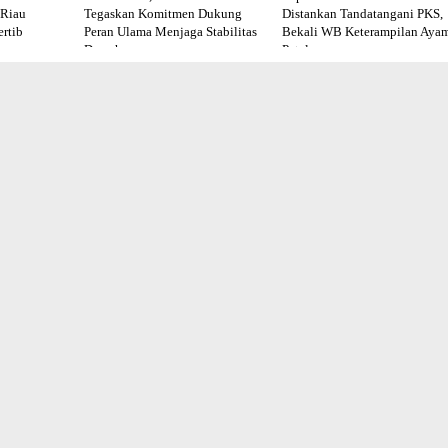
 Riau
Tegaskan Komitmen Dukung
Distankan Tandatangani PKS,
rtib
Peran Ulama Menjaga Stabilitas
Bekali WB Keterampilan Aya
Daerah
Petelur