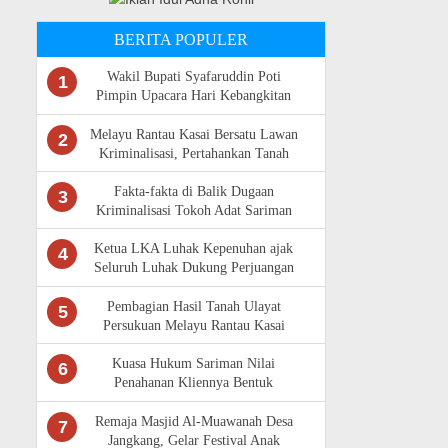
BERITA POPULER
Wakil Bupati Syafaruddin Poti
1
Pimpin Upacara Hari Kebangkitan
Nasional Ke -118 di Rokan Hulu
Melayu Rantau Kasai Bersatu Lawan
2
Kriminalisasi, Pertahankan Tanah
Ulayat
Fakta-fakta di Balik Dugaan
3
Kriminalisasi Tokoh Adat Sariman
Siregar
Ketua LKA Luhak Kepenuhan ajak
4
Seluruh Luhak Dukung Perjuangan
Masyarakat Adat Rantau Kasai
Pembagian Hasil Tanah Ulayat
5
Persukuan Melayu Rantau Kasai
Sempat Diwarnai Kericuhan
Kuasa Hukum Sariman Nilai
6
Penahanan Kliennya Bentuk
Kriminalisasi,Bantah Isu Tunggangan
LAM Riau
Remaja Masjid Al-Muawanah Desa
7
Jangkang, Gelar Festival Anak