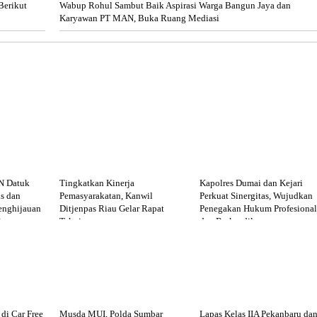
Berikut
Wabup Rohul Sambut Baik Aspirasi Warga Bangun Jaya dan
Karyawan PT MAN, Buka Ruang Mediasi
N Datuk
Tingkatkan Kinerja
Kapolres Dumai dan Kejari
s dan
Pemasyarakatan, Kanwil
Perkuat Sinergitas, Wujudkan
enghijauan
Ditjenpas Riau Gelar Rapat
Penegakan Hukum Profesional
im
Teknis
dan Berkeadilan
di Car Free
Musda MUI, Polda Sumbar
Lapas Kelas IIA Pekanbaru da