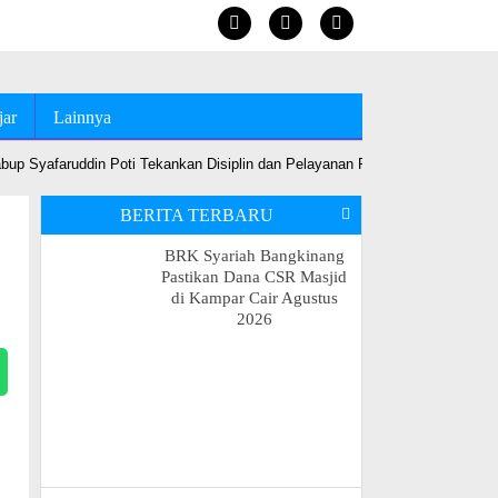
jar
Lainnya
up Syafaruddin Poti Tekankan Disiplin dan Pelayanan Prima
•
Jelang MT
BERITA TERBARU
BRK Syariah Bangkinang
Pastikan Dana CSR Masjid
di Kampar Cair Agustus
2026