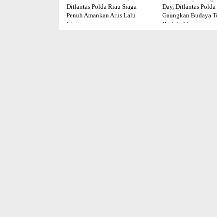
Ditlantas Polda Riau Siaga
Day, Ditlantas Polda
Penuh Amankan Arus Lalu
Gaungkan Budaya Te
Lintas
Berlalu Lintas