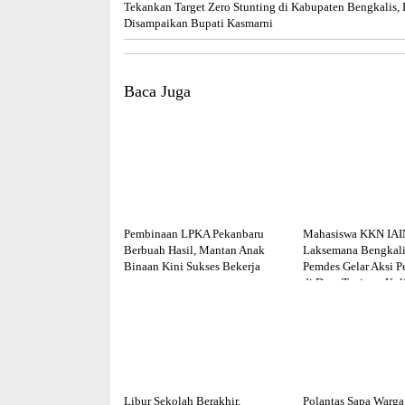
Tekankan Target Zero Stunting di Kabupaten Bengkalis, 
Disampaikan Bupati Kasmarni
Baca Juga
Pembinaan LPKA Pekanbaru
Mahasiswa KKN IAI
Berbuah Hasil, Mantan Anak
Laksemana Bengkali
Binaan Kini Sukses Bekerja
Pemdes Gelar Aksi P
di Desa Tanjung Kul
Libur Sekolah Berakhir,
Polantas Sapa Warga 