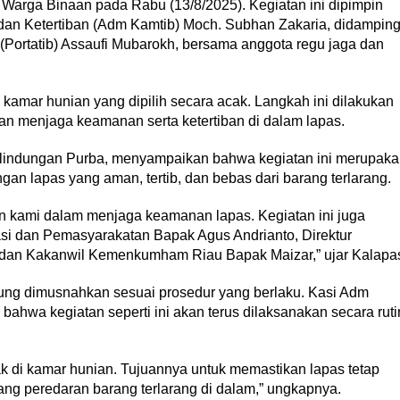
arga Binaan pada Rabu (13/8/2025). Kegiatan ini dipimpin
dan Ketertiban (Adm Kamtib) Moch. Subhan Zakaria, didamping
 (Portatib) Assaufi Mubarokh, bersama anggota regu jaga dan
 kamar hunian yang dipilih secara acak. Langkah ini dilakukan
n menjaga keamanan serta ketertiban di dalam lapas.
rlindungan Purba, menyampaikan bahwa kegiatan ini merupak
gan lapas yang aman, tertib, dan bebas dari barang terlarang.
n kami dalam menjaga keamanan lapas. Kegiatan ini juga
grasi dan Pemasyarakatan Bapak Agus Andrianto, Direktur
dan Kakanwil Kemenkumham Riau Bapak Maizar,” ujar Kalapa
ung dimusnahkan sesuai prosedur yang berlaku. Kasi Adm
hwa kegiatan seperti ini akan terus dilaksanakan secara ruti
k di kamar hunian. Tujuannya untuk memastikan lapas tetap
ang peredaran barang terlarang di dalam,” ungkapnya.