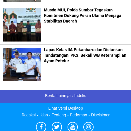
Musda MUI, Polda Sumbar Tegaskan
Komitmen Dukung Peran Ulama Menjaga
Stabilitas Daerah
Lapas Kelas IIA Pekanbaru dan Distankan
Tandatangani PKS, Bekali WB Keterampilan
Ayam Petelur
Berita Lainnya •
Indeks
Lihat Versi Desktop
Redaksi •
Iklan •
Tentang •
Pedoman •
Disclaimer