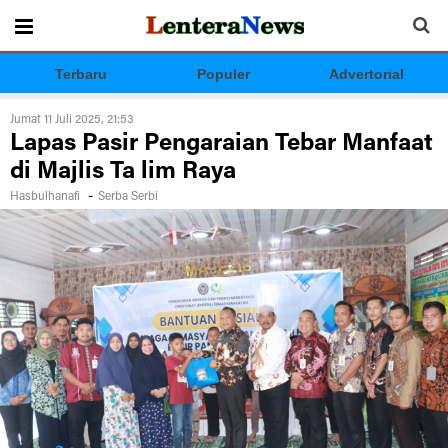
Terbaru
Populer
Advertorial
Jumat 11 Juli 2025, 21:53
Lapas Pasir Pengaraian Tebar Manfaat
di Majlis Ta lim Raya
-
Hasbulhanafi
Serba Serbi