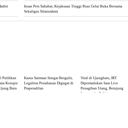
adiri
Insan Pers Sahabat, Kejaksaan Tinggi Riau Gelar Buka Bersama
Sekaligus Silaturahmi
l Pulihkan
Kasus Sariman Siregar Bergulir,
Viral di Ujungbatu, IRT
ara Korupsi
Legalitas Penahanan Digugat di
Dipermalukan Saat Live
jung Batu
Praperadilan
Penagihan Utang, Berujung
Laporan ke Polisi