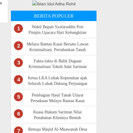
an
BERITA POPULER
Wakil Bupati Syafaruddin Poti
1
Pimpin Upacara Hari Kebangkitan
Nasional Ke -118 di Rokan Hulu
Melayu Rantau Kasai Bersatu Lawan
2
Kriminalisasi, Pertahankan Tanah
Ulayat
Fakta-fakta di Balik Dugaan
3
Kriminalisasi Tokoh Adat Sariman
Siregar
Ketua LKA Luhak Kepenuhan ajak
4
Seluruh Luhak Dukung Perjuangan
Masyarakat Adat Rantau Kasai
Pembagian Hasil Tanah Ulayat
5
Persukuan Melayu Rantau Kasai
Sempat Diwarnai Kericuhan
Kuasa Hukum Sariman Nilai
6
Penahanan Kliennya Bentuk
Kriminalisasi,Bantah Isu Tunggangan
LAM Riau
Remaja Masjid Al-Muawanah Desa
7