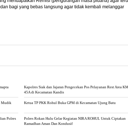
ang mendapatkan Remisi (pengurangan masa pidana) agar ter
dan bagi yang bebas langsung agar tidak kembali melanggar
mapta
Kapolres Siak dan Jajaran Pengecekan Pos Pelayanan Rest Area K
45A di Kecamatan Kandis
n Mudik
Ketua TP PKK Rohul Buka GPM di Kecamatan Ujung Batu
ian Polres
Polres Rokan Hulu Gelar Kegiatan NIRA ROHUL Untuk Ciptakan
Ramadhan Aman Dan Kondusif