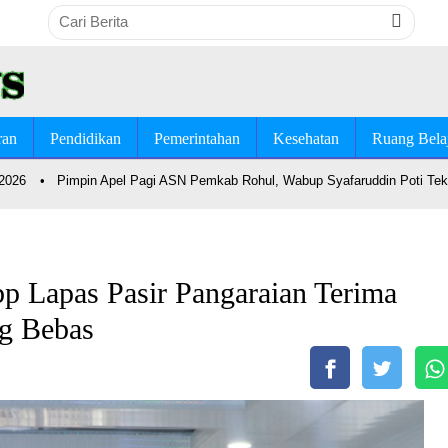
ran
Pendidikan
Pemerintahan
Kesehatan
Ruang Bela
6
•
Pimpin Apel Pagi ASN Pemkab Rohul, Wabup Syafaruddin Poti Tekanka
bp Lapas Pasir Pangaraian Terima
g Bebas