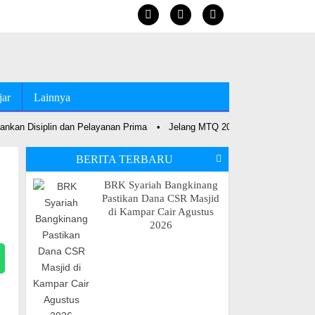
jar
Lainnya
n Disiplin dan Pelayanan Prima
•
Jelang MTQ 2027, Bupati Anton Percepa
BERITA TERBARU
BRK Syariah Bangkinang
Pastikan Dana CSR Masjid
di Kampar Cair Agustus
2026