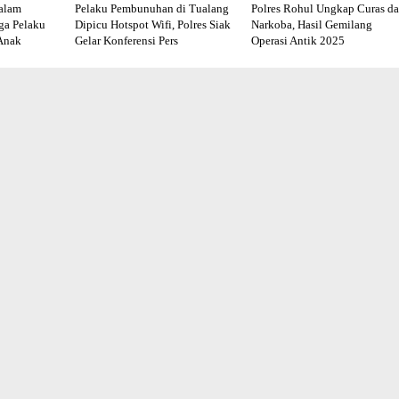
alam
Pelaku Pembunuhan di Tualang
Polres Rohul Ungkap Curas d
ga Pelaku
Dipicu Hotspot Wifi, Polres Siak
Narkoba, Hasil Gemilang
Anak
Gelar Konferensi Pers
Operasi Antik 2025