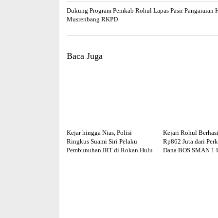
Dukung Program Pemkab Rohul Lapas Pasir Pangaraian H
Musrenbang RKPD
Baca Juga
Kejar hingga Nias, Polisi
Kejari Rohul Berhasi
Ringkus Suami Siri Pelaku
Rp862 Juta dari Perk
Pembunuhan IRT di Rokan Hulu
Dana BOS SMAN 1 U