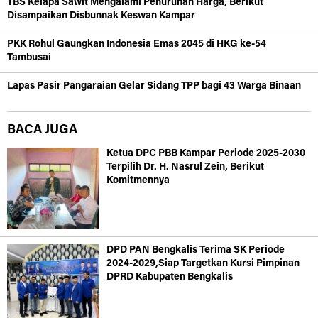
TBS Kelapa Sawit Mengalami Penurunan Harga, Berikut
Disampaikan Disbunnak Keswan Kampar
PKK Rohul Gaungkan Indonesia Emas 2045 di HKG ke-54
Tambusai
Lapas Pasir Pangaraian Gelar Sidang TPP bagi 43 Warga Binaan
BACA JUGA
Ketua DPC PBB Kampar Periode 2025-2030
Terpilih Dr. H. Nasrul Zein, Berikut
Komitmennya
DPD PAN Bengkalis Terima SK Periode
2024-2029,Siap Targetkan Kursi Pimpinan
DPRD Kabupaten Bengkalis