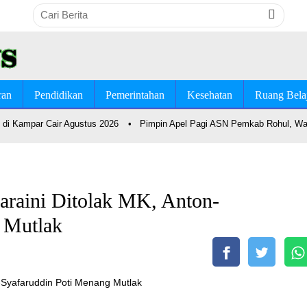
ran
Pendidikan
Pemerintahan
Kesehatan
Ruang Bela
di Kampar Cair Agustus 2026
•
Pimpin Apel Pagi ASN Pemkab Rohul, Wab
raini Ditolak MK, Anton-
 Mutlak