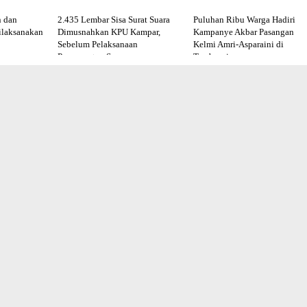
n dan
2.435 Lembar Sisa Surat Suara
Puluhan Ribu Warga Hadiri
ilaksanakan
Dimusnahkan KPU Kampar,
Kampanye Akbar Pasangan
Sebelum Pelaksanaan
Kelmi Amri-Asparaini di
Pemungutan Suara
Tambusai