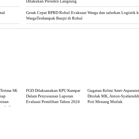
Dilakukan Presiden Langsung
nal
Gerak Cepat BPBD Rohul:Evakuasi Warga dan salurkan Logistik k
WargaTerdampak Banjir di Rohul
Terima SK
FGD Dilaksanakan KPU Kampar
Gugatan Kelmi Amri-Asparain
iap
Dalam Penyusunan Laporan
Ditolak MK, Anton-Syafarudd
pinan
Evaluasi Pemilihan Tahun 2024
Poti Menang Mutlak
ngkalis