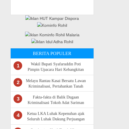
BERITA POPULER
Wakil Bupati Syafaruddin Poti
1
Pimpin Upacara Hari Kebangkitan
Nasional Ke -118 di Rokan Hulu
Melayu Rantau Kasai Bersatu Lawan
2
Kriminalisasi, Pertahankan Tanah
Ulayat
Fakta-fakta di Balik Dugaan
3
Kriminalisasi Tokoh Adat Sariman
Siregar
Ketua LKA Luhak Kepenuhan ajak
4
Seluruh Luhak Dukung Perjuangan
Masyarakat Adat Rantau Kasai