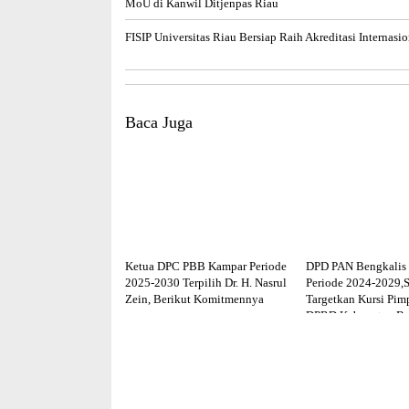
MoU di Kanwil Ditjenpas Riau
FISIP Universitas Riau Bersiap Raih Akreditasi Internasio
Baca Juga
Ketua DPC PBB Kampar Periode
DPD PAN Bengkalis 
2025-2030 Terpilih Dr. H. Nasrul
Periode 2024-2029,S
Zein, Berikut Komitmennya
Targetkan Kursi Pim
DPRD Kabupaten Be