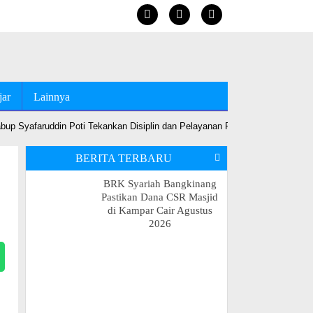
jar
Lainnya
up Syafaruddin Poti Tekankan Disiplin dan Pelayanan Prima
•
Jelang MT
BERITA TERBARU
BRK Syariah Bangkinang
Pastikan Dana CSR Masjid
di Kampar Cair Agustus
2026