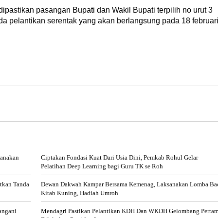
pastikan pasangan Bupati dan Wakil Bupati terpilih no urut 3
pada pelantikan serentak yang akan berlangsung pada 18 februar
sanakan
Ciptakan Fondasi Kuat Dari Usia Dini, Pemkab Rohul Gelar
Pelatihan Deep Learning bagi Guru TK se Roh
atkan Tanda
Dewan Dakwah Kampar Bersama Kemenag, Laksanakan Lomba Ba
Kitab Kuning, Hadiah Umroh
angani
Mendagri Pastikan Pelantikan KDH Dan WKDH Gelombang Perta