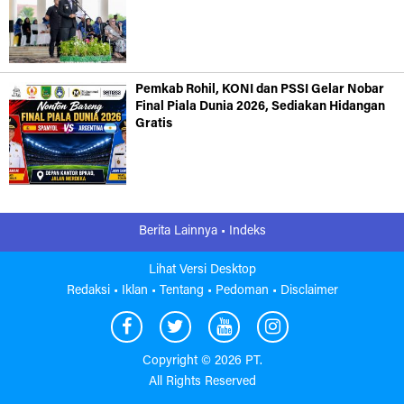
Pemkab Rohil, KONI dan PSSI Gelar Nobar
Final Piala Dunia 2026, Sediakan Hidangan
Gratis
Berita Lainnya •
Indeks
Lihat Versi Desktop
Redaksi •
Iklan •
Tentang •
Pedoman •
Disclaimer
Copyright ©
2026 PT.
All Rights Reserved