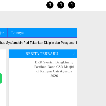
jar
Lainnya
up Syafaruddin Poti Tekankan Disiplin dan Pelayanan Prima
•
Jelang MT
BERITA TERBARU
BRK Syariah Bangkinang
Pastikan Dana CSR Masjid
di Kampar Cair Agustus
2026