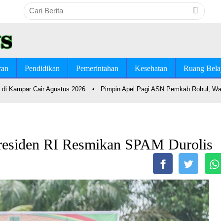
ran
Pendidikan
Pemerintahan
Kesehatan
Ruang Bela
di Kampar Cair Agustus 2026
•
Pimpin Apel Pagi ASN Pemkab Rohul, Wab
residen RI Resmikan SPAM Durolis