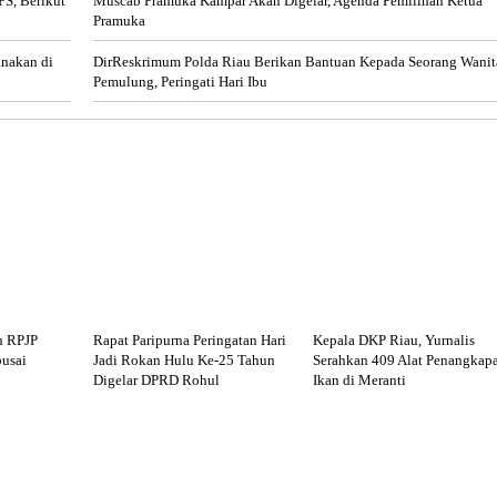
S, Berikut
Muscab Pramuka Kampar Akan Digelar, Agenda Pemilihan Ketua
Pramuka
anakan di
DirReskrimum Polda Riau Berikan Bantuan Kepada Seorang Wanit
Pemulung, Peringati Hari Ibu
n RPJP
Rapat Paripurna Peringatan Hari
Kepala DKP Riau, Yurnalis
usai
Jadi Rokan Hulu Ke-25 Tahun
Serahkan 409 Alat Penangkap
Digelar DPRD Rohul
Ikan di Meranti