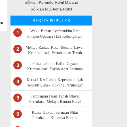
BERITA POPULER
en
Wakil Bupati Syafaruddin Poti
1
Pimpin Upacara Hari Kebangkitan
Nasional Ke -118 di Rokan Hulu
Melayu Rantau Kasai Bersatu Lawan
2
Kriminalisasi, Pertahankan Tanah
Ulayat
Fakta-fakta di Balik Dugaan
3
Kriminalisasi Tokoh Adat Sariman
Siregar
Ketua LKA Luhak Kepenuhan ajak
4
Seluruh Luhak Dukung Perjuangan
Masyarakat Adat Rantau Kasai
Pembagian Hasil Tanah Ulayat
5
Persukuan Melayu Rantau Kasai
Sempat Diwarnai Kericuhan
Kuasa Hukum Sariman Nilai
6
Penahanan Kliennya Bentuk
Kriminalisasi,Bantah Isu Tunggangan