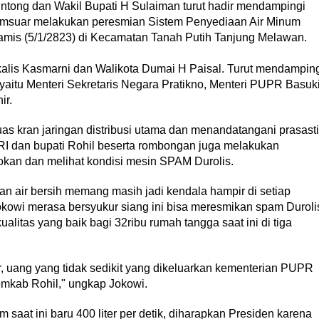
 Sintong dan Wakil Bupati H Sulaiman turut hadir mendampingi
amsuar melakukan peresmian Sistem Penyediaan Air Minum
amis (5/1/2823) di Kecamatan Tanah Putih Tanjung Melawan.
gkalis Kasmarni dan Walikota Dumai H Paisal. Turut mendampin
 yaitu Menteri Sekretaris Negara Pratikno, Menteri PUPR Basuk
ir.
as kran jaringan distribusi utama dan menandatangani prasasti
RI dan bupati Rohil beserta rombongan juga melakukan
rokan dan melihat kondisi mesin SPAM Durolis.
 air bersih memang masih jadi kendala hampir di setiap
Jokowi merasa bersyukur siang ini bisa meresmikan spam Duroli
litas yang baik bagi 32ribu rumah tangga saat ini di tiga
r, uang yang tidak sedikit yang dikeluarkan kementerian PUPR
emkab Rohil," ungkap Jokowi.
saat ini baru 400 liter per detik, diharapkan Presiden karena