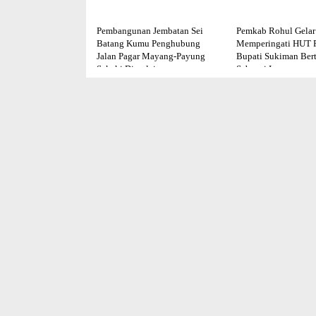
Pembangunan Jembatan Sei
Pemkab Rohul Gelar
Batang Kumu Penghubung
Memperingati HUT R
Jalan Pagar Mayang-Payung
Bupati Sukiman Ber
Sekaki Dimulai
Sebagai Irup