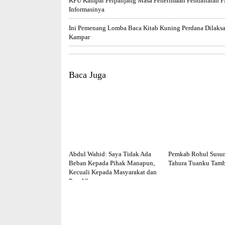
KPU Kampar Perpanjang Masa Penerimaan Pendaftaran PP
Informasinya
Ini Pemenang Lomba Baca Kitab Kuning Perdana Dilaks
Kampar
Baca Juga
Abdul Wahid: Saya Tidak Ada
Pemkab Rohul Susu
Beban Kepada Pihak Manapun,
Tahura Tuanku Tamb
Kecuali Kepada Masyarakat dan
Para Ulama