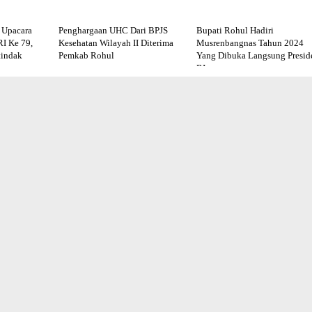
 Upacara
Penghargaan UHC Dari BPJS
Bupati Rohul Hadiri
I Ke 79,
Kesehatan Wilayah II Diterima
Musrenbangnas Tahun 2024
tindak
Pemkab Rohul
Yang Dibuka Langsung Presid
RI